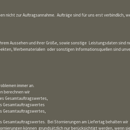
n nicht zur Auftragsannahme. Aufträge sind für uns erst verbindlich, we
rem Aussehen und ihrer Größe, sowie sonstige Leistungsdaten sind nur v
pekten, Werbematerialien oder sonstigen Informationsquellen sind unv
Problemen immer an.
gen berechnen wir
des Gesamtauftragswertes,
es Gesamtauftragswertes
es Gesamtauftragswertes,
es Gesamtauftragswertes. Bei Stornierungen am Liefertag behalten wir
nierungen können grundsätzlich nur berücksichtigt werden, wenn sie sc