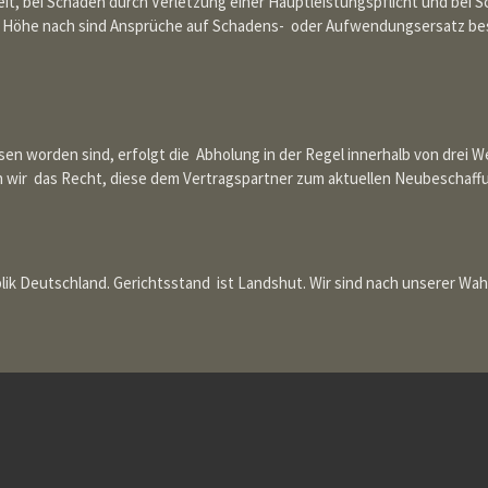
gkeit, bei Schäden durch Verletzung einer Hauptleistungspflicht und bei
 Höhe nach sind Ansprüche auf Schadens- oder Aufwendungsersatz besc
sen worden sind, erfolgt die Abholung in der Regel innerhalb von drei 
 wir das Recht, diese dem Vertragspartner zum aktuellen Neubeschaffu
lik Deutschland. Gerichtsstand ist Landshut. Wir sind nach unserer Wah