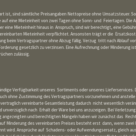
art ist, sind sämtliche Preisangaben Nettopreise ohne Umsatzsteuer. S
e auf eine Mieteinheit von zwei Tagen ohne Sonn- und Feiertagen. Die 
r eine Mieteinheit hinaus in Anspruch, sind wir berechtigt, eine Gebühr
einbarten Mieteinheit verpflichtet. Ansonsten trägt er die Ersatzkos
 beim Vertragspartner ohne Abzug fällig. Verzug tritt nach Ablauf v
e Forderung gesetzlich zu verzinsen. Eine Aufrechnung oder Minderung i
rüchen zulässig.
ndige Verfügbarkeit unseres Sortiments oder unseres Lieferservices. D
auch ohne Zustimmung des Vertragspartners vorzunehmen und anstelle 
e vertraglich vereinbarte Gesamtleistung dadurch nicht wesentlich verän
d unverzüglich nach Erhalt der Ware bei uns anzuzeigen. Bei Verletzun
itig angezeigten und berechtigten Mängeln haben wir zunächst das Recht
 auf Minderung des vereinbarten Preises besteht erst dann, wenn zwei
ehnt wird. Ansprüche auf Schadens- oder Aufwendungsersatz, gleich a