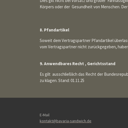
Dies gilt nicht bei Vorsatz und grober Fahrlässi
Körpers oder der Gesundheit von Menschen. Der
8. Pfandartikel
Soweit dem Vertragspartner Pfandartikel überlas
vom Vertragspartner nicht zurückgegeben, haben
9. Anwendbares Recht , Gerichtsstand
Es gilt ausschließlich das Recht der Bundesrepub
zu klagen. Stand: 01.11.25
E-Mail
kontakt@bavaria-sandwich.de