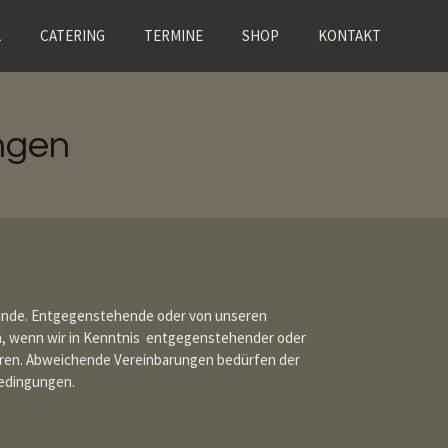
K
CATERING
TERMINE
SHOP
KONTAKT
ngen
ande. Entgegenstehende oder von unseren
, wenn wir in Kenntnis entgegenstehender oder
hren. Abweichende Vereinbarungen bedürfen der
bedingungen.