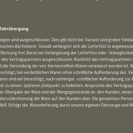
efahrübergang
en sind ausgeschlossen. Dies gilt nicht bei Vorsatz und grober Fahrl
nschen.Bei höherer Gewalt verlängert sich die Lieferfrist in angemes
lichtung frei. Bei ei ner Verlängerung der Lieferfrist oder Unmöglichke
des Vertragspartners ausgeschlossen. Rücktritt des Vertragspartner
 die Herstellung der von ihm bestellten Waren veranlasst worden ist. 
erechtigt, bei verderblichen Waren ohne schriftliche Aufforderung des 
ren sind wir berechtigt, nach vorheriger schriftlicher Aufforderung z
ner zu einem späteren Zeitpunkt zu beliefern. Ansprüche des Vertrags
der Übergabe der Ware und der Mietgegenstände an den Kunden, einen K
 Verschlechterung der Ware auf den Kunden über. Die genannten Person
GdbR. Erfolgt die Warenlieferung durch unsere eigenen Fahrzeuge und Mi