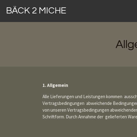
Zum
BÄCK 2 MICHE
Hauptinhalt
springen
All
1. Allgemein
Alle Lieferungen und Leistungen kommen aussc
Vertragsbedingungen abweichende Bedingungen e
von unseren Vertragsbedingungen abweichender 
Schriftform. Durch Annahme der gelieferten Ware